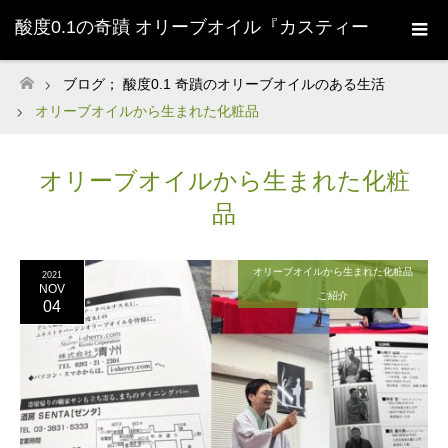
酸度0.1の奇蹟 オリーブオイル『カスティー
ジョ・デ・タベルナス0.1』株式会社清州
ブログ； 酸度0.1 奇蹟のオリーブオイルのある生活
ホーム
オリーブオイルから生まれた化粧品
Sherry-
オリーブオイルから生まれた化粧
品
オリーブオイルから生まれた化粧品
2021
NOV
ご紹介
04