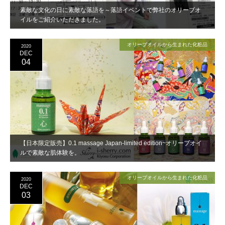
素敵な文化の日に素敵な落語を～落語イベントで弊社のオリーブオ
イルをご紹介いただきました。
オリーブオイルから生まれた化粧品
2020
DEC
04
【日本限定販売】0.1 massage Japan-limited edition~オリーブオイ
ルで素敵な肌体験を。
オリーブオイルから生まれた化粧品
2020
DEC
03