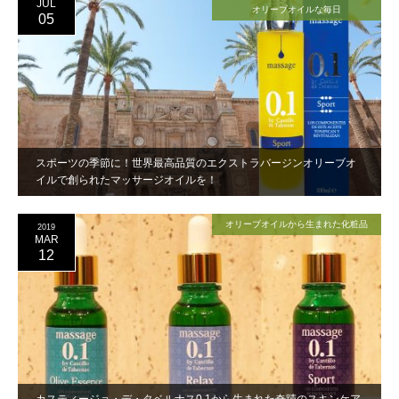
JUL
オリーブオイルな毎日
05
スポーツの季節に！世界最高品質のエクストラバージンオリーブオ
イルで創られたマッサージオイルを！
オリーブオイルから生まれた化粧品
2019
MAR
12
カスティージョ・デ・タベルナス0.1から生まれた奇蹟のスキンケア