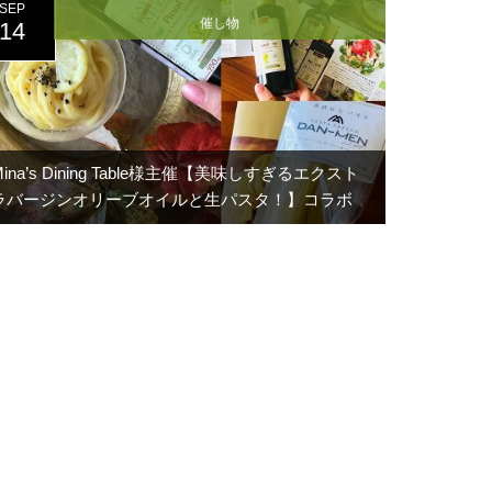
SEP
催し物
14
Mina’s Dining Table様主催【美味しすぎるエクスト
ラバージンオリーブオイルと生パスタ！】コラボ
レッスン開催のお知らせ