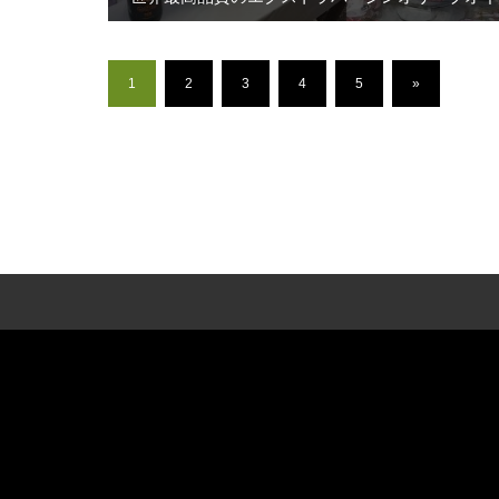
ル『カスティージョ・デ・タベルナス0.1』が登
1
2
3
4
5
»