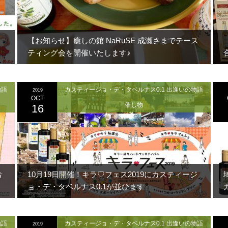
【お知らせ】癒しの館 NaRuSE 成瀬さまでテース
ティング会を開催いたします♪
物語
カスティージョ・デ・タベルナス0.1 出逢いの物語
2019
OCT
催し物
16
お
10月19日開催！キラ♡フェス2019にカスティージ
ョ・デ・タベルナス0.1が並びます
物語
カスティージョ・デ・タベルナス0.1 出逢いの物語
2019