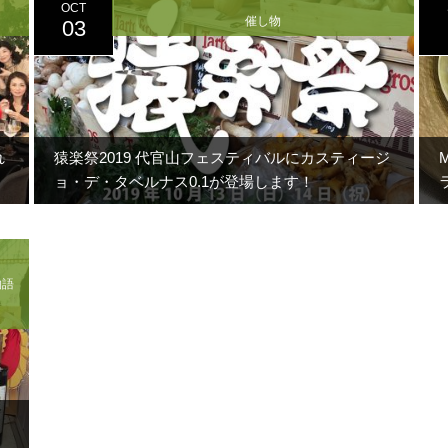
OCT
催し物
03
れ
猿楽祭2019 代官山フェスティバルにカスティージ
ョ・デ・タベルナス0.1が登場します！
物語
て