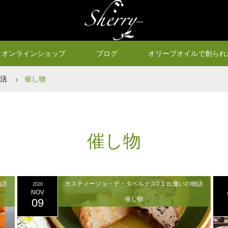
オンラインショップ
ブログ
オリーブオイルで創られ
生活
催し物
催し物
物語
カスティージョ・デ・タベルナス0.1 出逢いの物語
2020
NOV
催し物
09