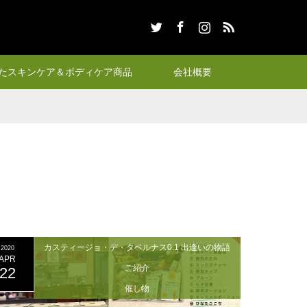
Twitter
Facebook
Instagram
RSS
たスキンケア＆ボディケア商品
会社概要
カスティージョ・デ・タベルナス0.1 出逢いの物語
2020
APR
ご紹介
22
催し物