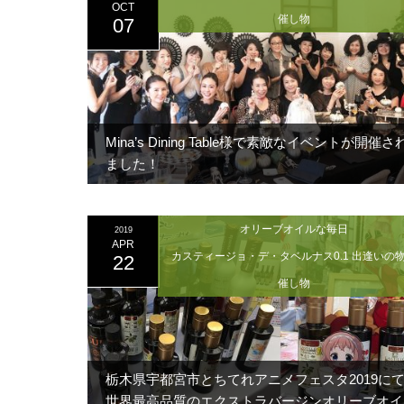
OCT
催し物
07
Mina’s Dining Table様で素敵なイベントが開催さ
ました！
オリーブオイルな毎日
2019
APR
カスティージョ・デ・タベルナス0.1 出逢いの
22
催し物
栃木県宇都宮市とちてれアニメフェスタ2019に
世界最高品質のエクストラバージンオリーブオイ