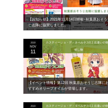
【お知らせ】2021年11月14日開催~秋葉原おそう
じ志隊に協賛しました。
カスティージョ・デ・タベルナス0.1 出逢いの
2019
NOV
催し物
11
【イベント情報】第12回 秋葉原おそうじ志隊に
すすめオリーブオイルが登場します。
カスティージョ・デ・タベルナス0.1 出逢いの
2019