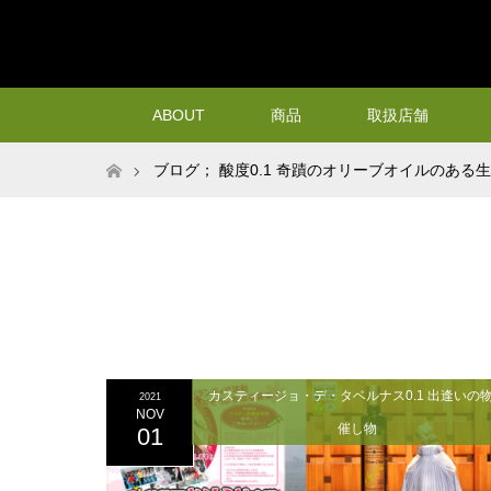
ABOUT
商品
取扱店舗
ホーム
ブログ； 酸度0.1 奇蹟のオリーブオイルのある
カスティージョ・デ・タベルナス0.1 出逢いの
2021
NOV
催し物
01