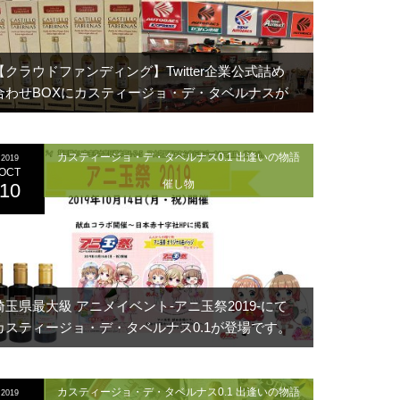
【クラウドファンディング】Twitter企業公式詰め
合わせBOXにカスティージョ・デ・タベルナスが
ご一緒しました
カスティージョ・デ・タベルナス0.1 出逢いの物語
2019
OCT
催し物
10
埼玉県最大級 アニメイベント‐アニ玉祭2019-にて
カスティージョ・デ・タベルナス0.1が登場です。
カスティージョ・デ・タベルナス0.1 出逢いの物語
2019