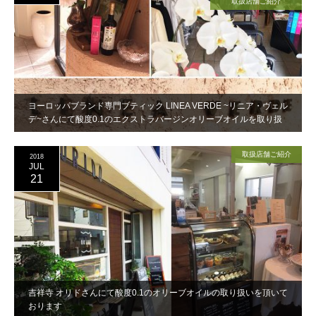
取扱店舗ご紹介
ヨーロッパブランド専門ブティック LINEA VERDE ~リニア・ヴェル
デ~さんにて酸度0.1のエクストラバージンオリーブオイルを取り扱
いいただきました。
取扱店舗ご紹介
2018
JUL
21
吉祥寺 オリドさんにて酸度0.1のオリーブオイルの取り扱いを頂いて
おります