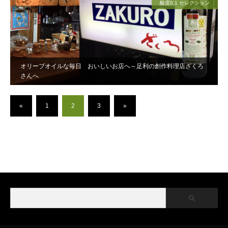
酸度0.1 セレクション
オリーブオイルな毎日 おいしいお店へ～足利の創作料理店ざくろ
さんへ
«
1
2
3
»