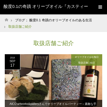
酸度0.1の奇蹟 オリーブオイル『カスティー
ジョ・デ・タベルナス0.1』株式会社清州
ブログ； 酸度0.1 奇蹟のオリーブオイルのある生活
ホーム
取扱店舗ご紹介
Sherry-
取扱店舗ご紹介
オリーブオイルな毎日
2018
SEP
取扱店舗ご紹介
17
AICO artworks&galleryさんでオリーブオイルパーティー～素敵な手