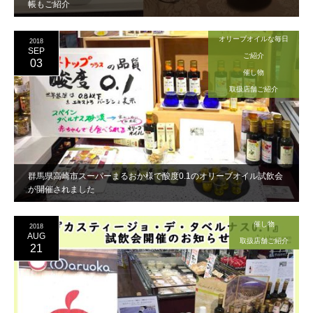
帳もご紹介
オリーブオイルな毎日
2018
SEP
ご紹介
03
催し物
取扱店舗ご紹介
群馬県高崎市スーパーまるおか様で酸度0.1のオリーブオイル試飲会
が開催されました
催し物
2018
AUG
取扱店舗ご紹介
21