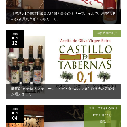
【酸度0.1の奇跡】最高の時間を最高のオリーブオイルで。創作料理
のお店 足利市ざくろさんにて。
取扱店舗ご紹介
2018
JUN
12
酸度0.1の奇跡 カスティージョ・デ・タベルナス0.1 取り扱い店舗様
が増えました
オリーブオイルな毎日
2018
JUN
取扱店舗ご紹介
04
日記