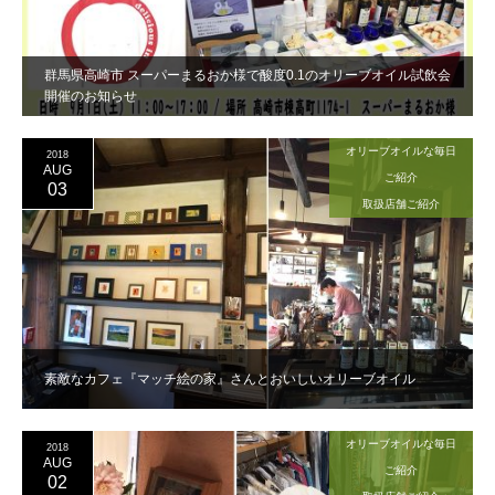
群馬県高崎市 スーパーまるおか様で酸度0.1のオリーブオイル試飲会
開催のお知らせ
オリーブオイルな毎日
2018
AUG
ご紹介
03
取扱店舗ご紹介
素敵なカフェ『マッチ絵の家』さんとおいしいオリーブオイル
オリーブオイルな毎日
2018
AUG
ご紹介
02