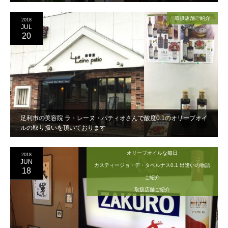
取扱店舗ご紹介
2018
JUL
20
足利市の美容院 ラ・レーヌ・パティオさんで酸度0.1のオリーブオイ
ルの取り扱いを頂いております
オリーブオイルな毎日
2018
JUN
カスティージョ・デ・タベルナス0.1 出逢いの物語
18
ご紹介
取扱店舗ご紹介