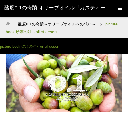
酸度0.1の奇蹟 オリーブオイル『カスティー
ジョ・デ・タベルナス0.1』株式会社清州
酸度0.1の奇蹟～オリーブオイルへの想い～
picture
ホーム
book 砂漠の油～oil of desert
Sherry-
picture book 砂漠の油～oil of desert