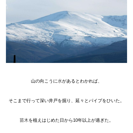
山の向こうに
水
があるとわかれば、
そこまで行って深い井戸を掘り、延々とパイプをひいた。
苗木
を植えはじめた日から
10
年以上が過ぎた。