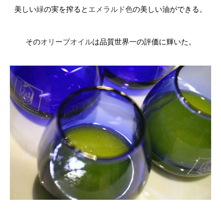
美しい
緑
の実を搾ると
エメラルド色
の美しい油ができる。
その
オリーブオイル
は品質世界一の評価に輝いた。