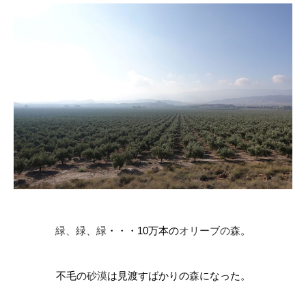
緑、緑、緑
・・・
10
万本の
オリーブの森
。
不毛の
砂漠
は見渡すばかりの
森
になった。