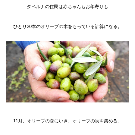
タベルナの住民は赤ちゃんもお年寄りも
ひとり
20
本の
オリーブの木
をもっている計算になる。
11
月、
オリーブの森
にいき、
オリーブの実
を集める。