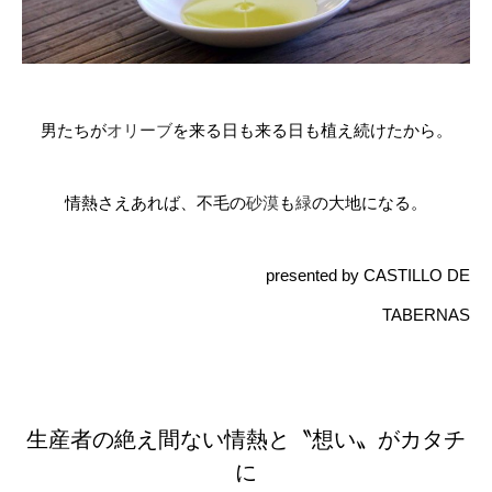
男たちが
オリーブ
を来る日も来る日も植え続けたから。
情熱さえあれば、不毛の
砂漠
も
緑
の大地になる。
presented by CASTILLO DE
TABERNAS
生産者の絶え間ない情熱と〝想い〟がカタチ
に