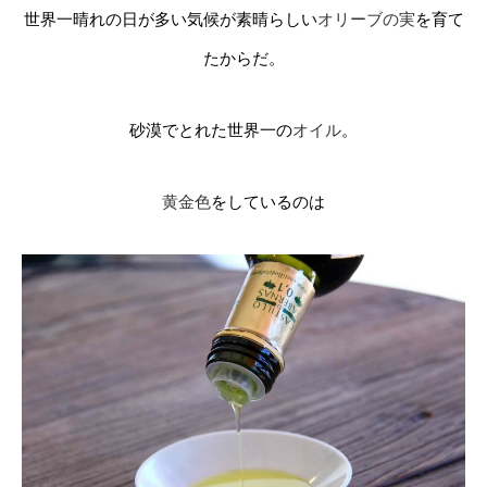
世界一晴れの日が多い気候が素晴らしい
オリーブの実
を育て
たからだ。
砂漠でとれた世界一の
オイル
。
黄金色
をしているのは