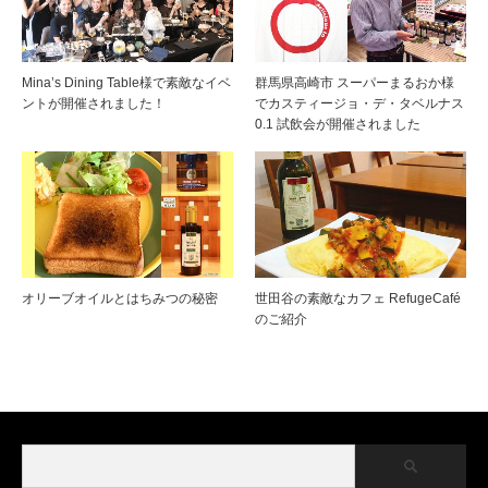
Mina’s Dining Table様で素敵なイベ
群馬県高崎市 スーパーまるおか様
ントが開催されました！
でカスティージョ・デ・タベルナス
0.1 試飲会が開催されました
オリーブオイルとはちみつの秘密
世田谷の素敵なカフェ RefugeCafé
のご紹介