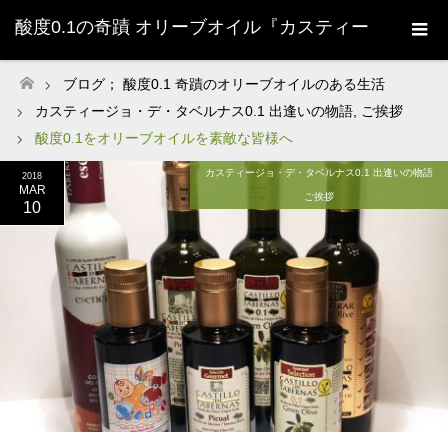
酸度0.1の奇蹟 オリーブオイル『カスティー
ジョ・デ・タベルナス0.1』株式会社清州
ブログ； 酸度0.1 奇蹟のオリーブオイルのある生活
ホーム
カスティージョ・デ・タベルナス0.1 出逢いの物語
,
ご挨拶
Sherry-
酸度0.1をオリーブオイルを素敵な皆様へ
カスティージョ・デ・タベルナス0.1 出逢いの物語
2018
MAR
ご挨拶
10