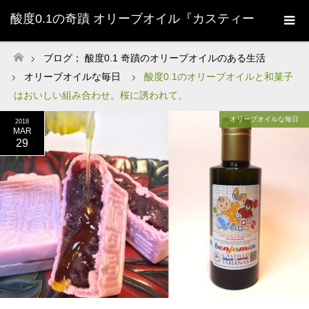
酸度0.1の奇蹟 オリーブオイル『カスティー
ジョ・デ・タベルナス0.1』株式会社清州
ブログ； 酸度0.1 奇蹟のオリーブオイルのある生活
ホーム
オリーブオイルな毎日
酸度0.1のオリーブオイルと和菓子
Sherry-
はおいしい組み合わせ。桜に誘われて。
オリーブオイルな毎日
2018
MAR
29