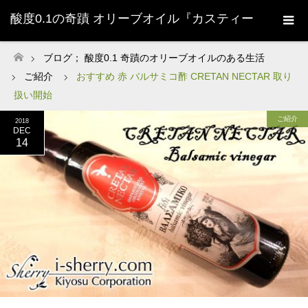
酸度0.1の奇蹟 オリーブオイル『カスティー
ジョ・デ・タベルナス0.1』株式会社清州
ブログ； 酸度0.1 奇蹟のオリーブオイルのある生活
ホーム
ご紹介
おすすめ 赤 バルサミコ酢 CRETAN NECTAR 取り
Sherry-
扱い開始
ご紹介
2018
DEC
14