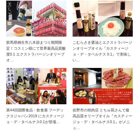
群馬県桐生市八木節まつり期間限
こむらさき醤油とエクストラバージ
定！コスミン様にて世界最高品質酸
ンオリーブオイル『カスティージ
度0.1 エクストラバージンオリーブ
ョ・デ・タベルナス 0.1』で美味し
オ…
い…
第44回国際食品・飲食展 フーデッ
佐野市の焼肉店 とちゅ苑さんで最
クスジャパン2019 にカスティージ
高品質オリーブオイル『カスティー
ョ・デ・タベルナス0.1が登場…
ジョ・デ・タベルナス0.1』がメニ
ュ…