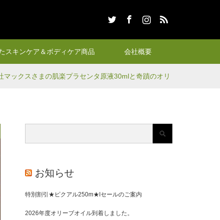
Twitter
Facebook
Instagram
RSS
たスキンケア＆ボディケア商品
会社概要
社マックスさまの肌楽プラセンタ原液30mlと奇蹟のオリ
お知らせ
特別割引★ピクアル250m★lセールのご案内
2026年度オリーブオイル到着しました。