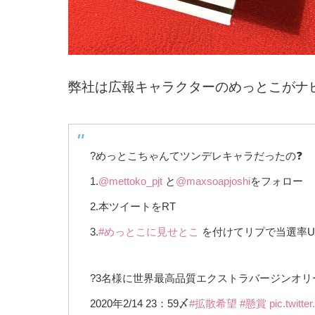
弊社は広報キャラクターのめっとこがナ
?めっとこちゃんてツンデレキャラだったの❓
1.
@mettoko_pjt
と
@maxsoapjoshi
をフォロー
2.本ツイートをRT
3.
#めっとこに見せとこ
を付けてリプで当選率UP
?3名様に世界最高品質エクストラバージンオリ
2020年2/14 23：59〆
#拡散希望
#懸賞
pic.twitt