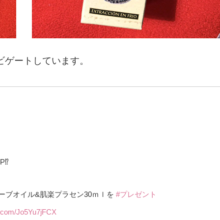
ビゲートしています。
⁉️
ーブオイル&肌楽プラセン30ｍｌを
#プレゼント
er.com/Jo5Yu7jFCX