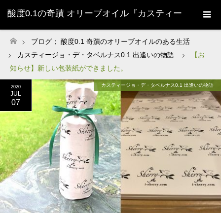
酸度0.1の奇蹟 オリーブオイル『カスティー
ジョ・デ・タベルナス0.1』株式会社清州
ブログ； 酸度0.1 奇蹟のオリーブオイルのある生活
ホーム
カスティージョ・デ・タベルナス0.1 出逢いの物語
【お
Sherry-
知らせ】新しい包装紙ができました。
カスティージョ・デ・タベルナス0.1 出逢いの物語
2020
JUL
07