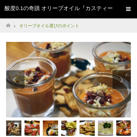
酸度0.1の奇蹟 オリーブオイル『カスティー
ジョ・デ・タベルナス0.1』株式会社清州
オリーブオイル選びのポイント
ホーム
Sherry-
Next