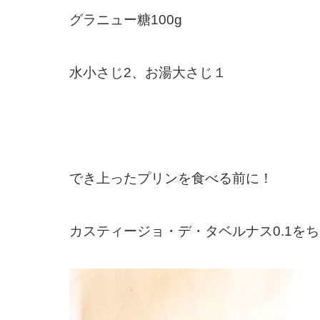
グラニュー糖
100g
水小さじ
2
、お湯大さじ１
でき上ったプリンを食べる前に！
カスティージョ・デ・タベルナス
0.1
をち