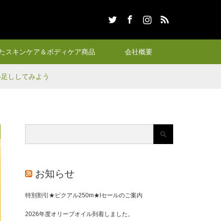
Twitter
Facebook
Instagram
RSS
たスキンケア＆ボディケア商品
会社概要
ょい足ししてみよう
お知らせ
特別割引★ピクアル250m★lセールのご案内
2026年度オリーブオイル到着しました。