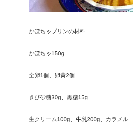
かぼちゃプリンの材料
かぼちゃ
150g
全卵
1
個、卵黄
2
個
きび砂糖
30g
、黒糖
15g
生クリーム
100g
、牛乳
200g
、カラメル