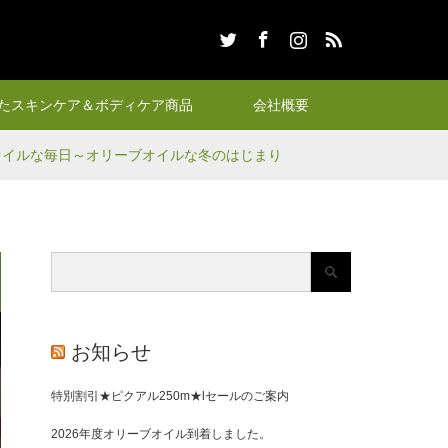
Twitter
Facebook
Instagram
RSS
たスキンケア＆ボディケア商品
会社概要
ブオイルな毎日～オリーブオイルな冬のはじまり
お知らせ
特別割引★ピクアル250m★lセールのご案内
2026年度オリーブオイル到着しました。