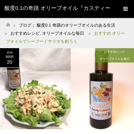
酸度0.1の奇蹟 オリーブオイル『カスティー
ジョ・デ・タベルナス0.1』株式会社清州
ブログ； 酸度0.1 奇蹟のオリーブオイルのある生活
ホーム
おすすめレシピ
,
オリーブオイルな毎日
おすすめ オリー
Sherry-
ブオイルでシーフードサラダを創ろう
おすすめレシピ
2018
MAR
オリーブオイルな毎日
20