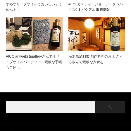
すめオリーブオイルでおいしいそう
40ml カスティージョ・デ・タベル
めんを！
ナス0.1 ピクアル 取扱開始
AICO artworks&galleryさんでオリ
栃木県足利市 創作料理のお店 ざく
ーブオイルパーティー～素敵な手帳
ろさんで素敵な夕食を
もご紹…