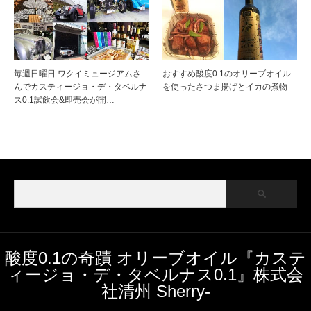
毎週日曜日 ワクイミュージアムさ
おすすめ酸度0.1のオリーブオイル
んでカスティージョ・デ・タベルナ
を使ったさつま揚げとイカの煮物
ス0.1試飲会&即売会が開…
酸度0.1の奇蹟 オリーブオイル『カステ
ィージョ・デ・タベルナス0.1』株式会
社清州 Sherry-