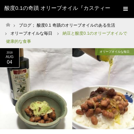
酸度0.1の奇蹟 オリーブオイル『カスティー
ジョ・デ・タベルナス0.1』株式会社清州
ブログ； 酸度0.1 奇蹟のオリーブオイルのある生活
ホーム
オリーブオイルな毎日
納豆と酸度0.1のオリーブオイルで
Sherry-
健康的な食事
オリーブオイルな毎日
2018
AUG
04