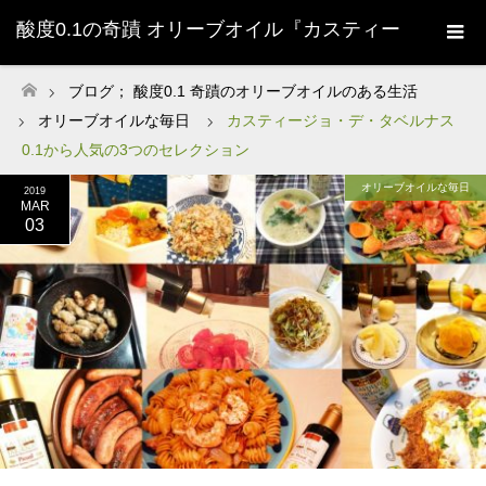
酸度0.1の奇蹟 オリーブオイル『カスティー
ジョ・デ・タベルナス0.1』株式会社清州
ブログ； 酸度0.1 奇蹟のオリーブオイルのある生活
ホーム
オリーブオイルな毎日
カスティージョ・デ・タベルナス
Sherry-
0.1から人気の3つのセレクション
オリーブオイルな毎日
2019
MAR
03