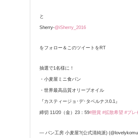
と
Sherry-
@iSherry_2016
をフォロー＆このツイートをRT
抽選で1名様に！
・小麦屋ミニ食パン
・世界最高品質オリーブオイル
『カスティージョ･デ･タベルナス0.1』
締切 11/20（金）23：59
#懸賞
#拡散希望
#プレ
— パン工房 小麦屋?(公式清純派) (@lovelykomug