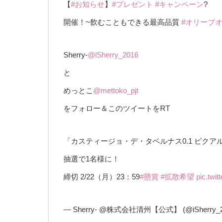
【
#お知らせ
】
#プレゼント
#キャンペーン
?
開催！~飲むこともできる最高品質
#オリーブ
Sherry-
@iSherry_2016
と
めっとこ
@mettoko_pjt
をフォロー＆このツイートをRT
「カスティージョ・デ・タベルナス0.1 ピクア
抽選で1名様に！
締切 2/22（月）23：59
#懸賞
#拡散希望
pic.twi
— Sherry- @株式会社清州【公式】 (@iSherry_2