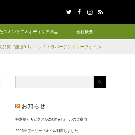
Twitter
Facebook
Instagram
RSS
たスキンケア＆ボディケア商品
会社概要
高品質〝酸度0.1〟エクストラバージンオリーブオイル
お知らせ
特別割引★ピクアル250m★lセールのご案内
2026年度オリーブオイル到着しました。