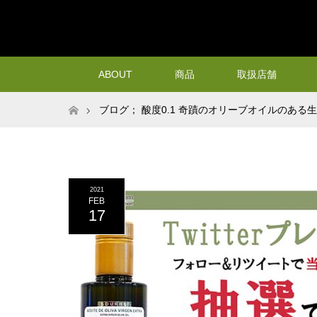
ABOUT
商品
取扱店舗
ホーム
ブログ； 酸度0.1 奇蹟のオリーブオイルのある
『カスティージョ・デ・タベルナス0.1』プレゼントキ
2021
FEB
17