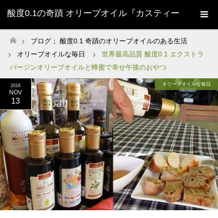
酸度0.1の奇蹟 オリーブオイル『カスティー
ジョ・デ・タベルナス0.1』株式会社清州
ブログ； 酸度0.1 奇蹟のオリーブオイルのある生活
ホーム
オリーブオイルな毎日
世界最高品質 酸度0.1 エクストラ
Sherry-
バージンオリーブオイルと蜂蜜で幸せ午後のおやつ
オリーブオイルな毎日
2018
NOV
13