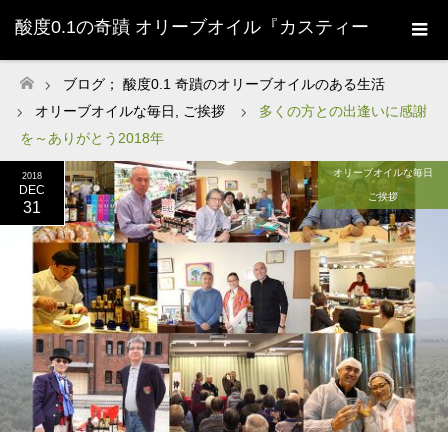
酸度0.1の奇蹟 オリーブオイル『カスティー
ジョ・デ・タベルナス0.1』株式会社清州
ブログ； 酸度0.1 奇蹟のオリーブオイルのある生活
ホーム
オリーブオイルな毎日
,
ご挨拶
多くの方との出逢いに感謝
Sherry-
を～ありがとう2018年
オリーブオイルな毎日
2018
DEC
ご挨拶
31