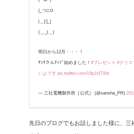
(_つ□Ｏ
|＿[:]_|
(＿_)＿)
明日から12月・・・！
ｻﾝﾀさんｱｯﾌﾟ始めました！
#プレゼント
#クリス
いよです
pic.twitter.com/19pJzITXbr
— 三社電機製作所［公式］ (@sansha_PR)
20
先日のブログでもお話しました様に、三