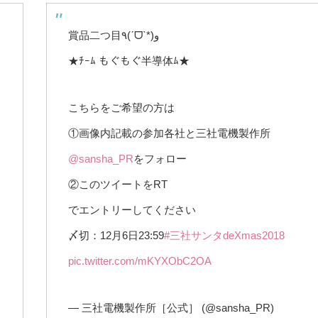
賞品二つ目٩(ˊᗜˋ*)و
★ﾁｰﾑ もぐもぐ半導体ﾑ★
こちらをご希望の方は
①画像内記載の参加各社と三社電機製作所
@sansha_PR
をフォロー
②このツイートをRT
でエントリーしてください
〆切：12月6日23:59
#三社サンタdeXmas2018
pic.twitter.com/mKYXObC2OA
— 三社電機製作所［公式］ (@sansha_PR)