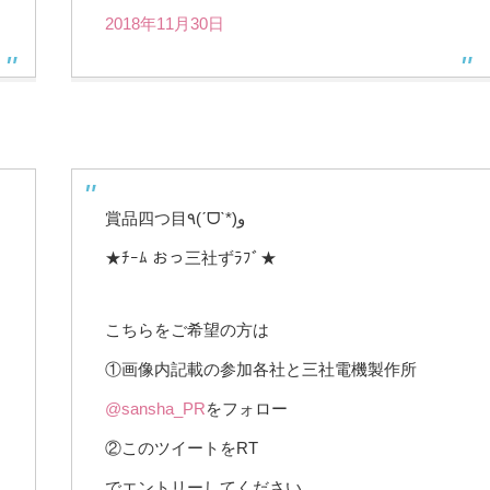
2018年11月30日
賞品四つ目٩(ˊᗜˋ*)و
★ﾁｰﾑ おっ三社ずﾗﾌﾞ★
こちらをご希望の方は
①画像内記載の参加各社と三社電機製作所
@sansha_PR
をフォロー
②このツイートをRT
でエントリーしてください