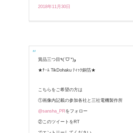
2018年11月30日
賞品三つ目٩(ˊᗜˋ*)و
★ﾁｰﾑ TikDohaku ﾃｨｯｸ銅箔★
こちらをご希望の方は
①画像内記載の参加各社と三社電機製作所
@sansha_PR
をフォロー
②このツイートをRT
でエントリーしてください