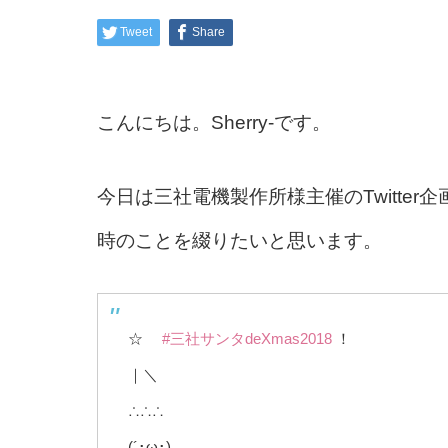
Tweet
Share
こんにちは。Sherry-です。
今日は三社電機製作所様主催のTwitter企
時のことを綴りたいと思います。
☆
#三社サンタdeXmas2018
！
｜＼
∴∴∴
(´･ω･)