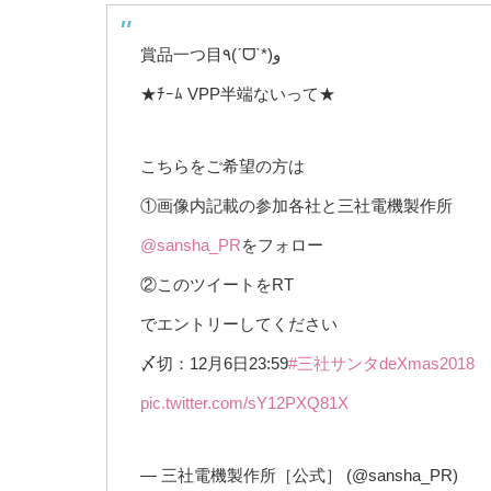
賞品一つ目٩(ˊᗜˋ*)و
★ﾁｰﾑ VPP半端ないって★
こちらをご希望の方は
①画像内記載の参加各社と三社電機製作所
@sansha_PR
をフォロー
②このツイートをRT
でエントリーしてください
〆切：12月6日23:59
#三社サンタdeXmas2018
pic.twitter.com/sY12PXQ81X
— 三社電機製作所［公式］ (@sansha_PR)