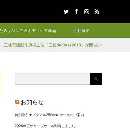
Twitter
Facebook
Instagram
RSS
たスキンケア＆ボディケア商品
会社概要
三社電機製作所様主催『三社deXmas2018』が開催い
お知らせ
特別割引★ピクアル250m★lセールのご案内
2026年度オリーブオイル到着しました。