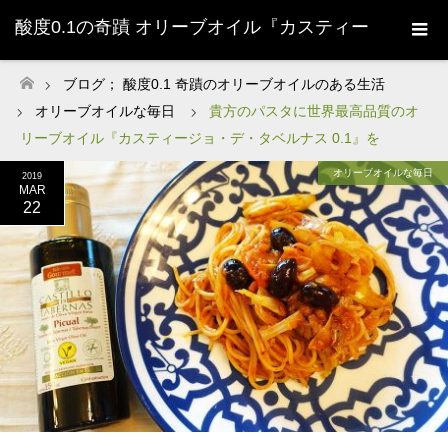
酸度0.1の奇蹟 オリーブオイル『カスティー
ジョ・デ・タベルナス0.1』株式会社清州
ブログ； 酸度0.1 奇蹟のオリーブオイルのある生活
ホーム
オリーブオイルな毎日
貴方のパスタに世界最高品質のオ
Sherry-
リーブオイル『カスティージョ・デ・タベルナス 0.1』を
オリーブオイルな毎日
2019
MAR
22