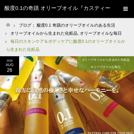
酸度0.1の奇蹟 オリーブオイル『カスティー
ジョ・デ・タベルナス0.1』株式会社清州
ブログ； 酸度0.1 奇蹟のオリーブオイルのある生活
ホーム
オリーブオイルから生まれた化粧品
,
オリーブオイルな毎日
Sherry-
毎日のスキンケア＆ボディケアに酸度0.1のオリーブオイルか
ら生まれた化粧品
オリーブオイルから生まれた化粧品
2018
AUG
オリーブオイルな毎日
26