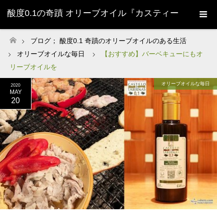
酸度0.1の奇蹟 オリーブオイル『カスティー
ジョ・デ・タベルナス0.1』株式会社清州
ブログ； 酸度0.1 奇蹟のオリーブオイルのある生活
ホーム
オリーブオイルな毎日
【おすすめ】バーベキューにもオ
Sherry-
リーブオイルを
オリーブオイルな毎日
2020
MAY
20